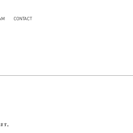
AM
CONTACT
ます。