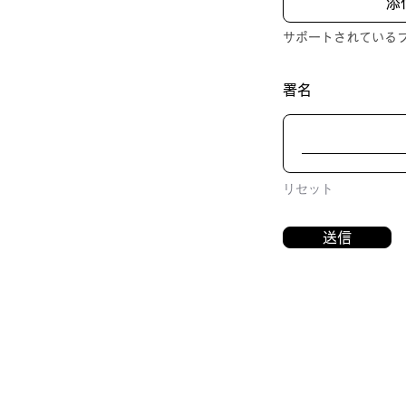
添
サポートされているフ
署名
リセット
送信